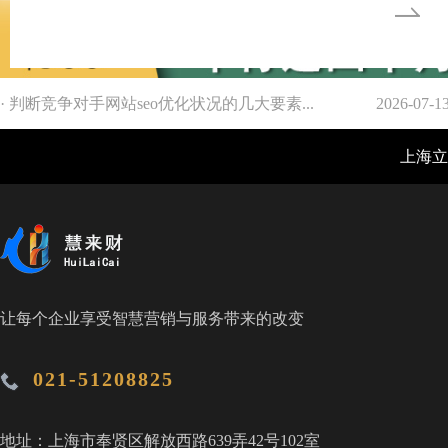
· 判断竞争对手网站seo优化状况的几大要素...
2026-07-1
上海立仓
让每个企业享受智慧营销与服务带来的改变
021-51208825
地址：上海市奉贤区解放西路639弄42号102室